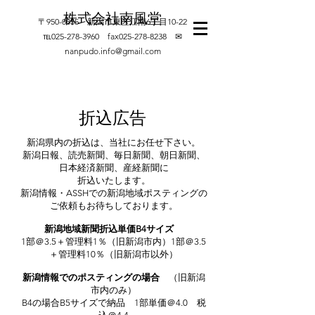
株式会社南風堂
​〒950-0855 新潟市東区江南6丁目10-22
℡025-278-3960 fax025-278-8238 ✉
nanpudo.info@gmail.com
折込広告
新潟県内の折込は、当社にお任せ下さい。
新潟日報、読売新聞、毎日新聞、朝日新聞、
日本経済新聞、産経新聞に
折込いたします。
​新潟情報・ASSHでの新潟地域ポスティングの
ご依頼もお待ちしております。
新潟地域新聞折込単価B4サイズ
1部＠3.5＋管理料1％（旧新潟市内）1部＠3.5
＋管理料10％（旧新潟市以外）
新潟情報でのポスティングの場合
（旧新潟
市内のみ）
B4の場合B5サイズで納品 1部単価＠4.0 税